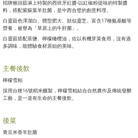
招牌猴頭菇淋上特製的西班牙紅醬-以紅椒粉提味的特製醬
料，搭配紫蘇葉羊肚菌，是中西合璧的創意料理。
白靈菇色澤潔白、體型肥大、狀似靈芝。富含17種氨基酸等
營養，被譽為「草原上的牛肝菌」。
白靈菇搭配茶鹽、檸檬橄欖油，佐以有機芽菜食用，沒有過
多調味，能體驗食材原始的美味。
主餐後飲
檸檬雪柏
採用台梗16號稻米釀製，檸檬雪柏結合自然農作及傳統發酵
工藝，是一道有生命的主餐後飲。
後菜
青豆米香羊肚菌