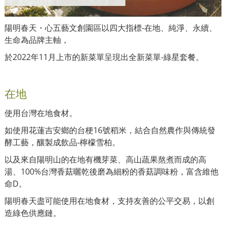
陽明春天・心五藝文創園區以四大指標-在地、純淨、永續、
生命為品牌主軸，
於2022年11月上市的新菜單呈現出全新菜單-綠星套餐。
在地
使用台灣在地食材。
如使用花蓮吉安鄉的台梗16號稻米，結合自然農作與傳統發
酵工藝，釀製成飲品-檸檬雪柏。
以及來自陽明山的在地有機芽菜、高山蔬果熬煮而成的高
湯、100%台灣香菇曬乾後磨為細粉的香菇調味粉，富含維他
命D。
陽明春天盡可能使用在地食材，支持友善的公平交易，以創
造綠色供應鏈。