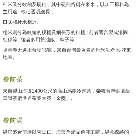
秈米又分軟秈及硬秈，其中硬秈俗稱在來米，以加工原料為
主用途 ; 軟秈透明細長，
口味和粳米相近。
糯米則分為較短的粳糯及細長形的秈糯 ; 前者適合製成湯圓、
紅粿等 ; 後者多用於油飯、粽子等。
陽明春天選用台梗16號，來自台灣最著名的稻米生產地-花東
地區。
餐前茶
來自梨山海拔2400公尺的高山烏龍冷泡茶，榮獲台灣莊園級
華崗茶廠世界茶業大賽「金獎」。
餐前湯
綠星盛合前湯以青豆仁、海藻為湯品色澤主體，綠意繚繞的