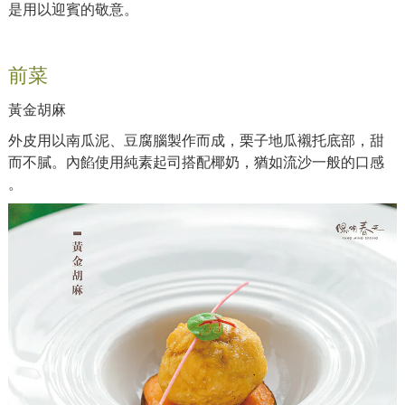
是用以迎賓的敬意。
前菜
黃金胡麻
外皮用以南瓜泥、豆腐腦製作而成，栗子地瓜襯托底部，甜
而不膩。內餡使用純素起司搭配椰奶，猶如流沙一般的口感
。