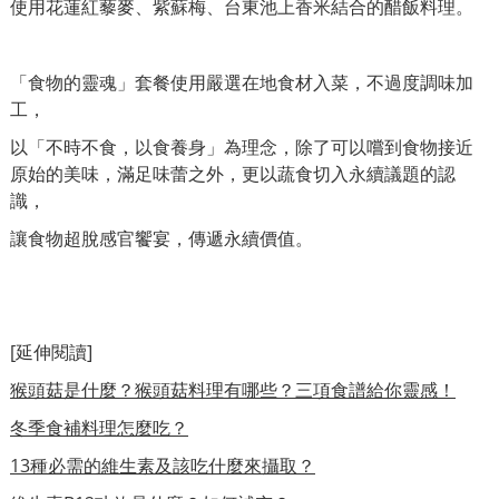
使用花蓮紅藜麥、紫蘇梅、台東池上香米結合的醋飯料理。
「食物的靈魂」套餐使用嚴選在地食材入菜，不過度調味加
工，
以「不時不食，以食養身」為理念，除了可以嚐到食物接近
原始的美味，滿足味蕾之外，更以蔬食切入永續議題的認
識，
讓食物超脫感官饗宴，傳遞永續價值。
[延伸閱讀]
猴頭菇是什麼？猴頭菇料理有哪些？三項食譜給你靈感！
冬季食補料理怎麼吃？
13種必需的維生素及該吃什麼來攝取？