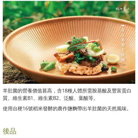
羊肚菌的營養價值甚高，含18種人體所需胺基酸及豐富蛋白
質、維生素B1、維生素B2、泛酸、葉酸等。
使用台梗16號稻米發酵的農作鹽麴帶出羊肚菌的天然風味。
後品