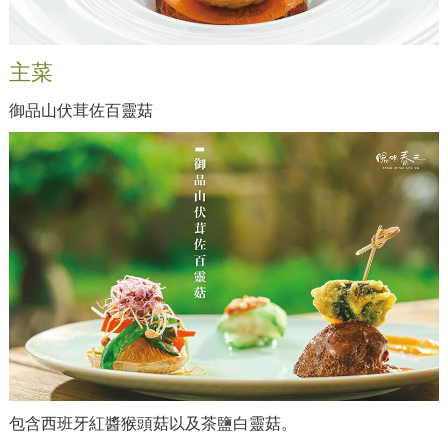
主菜
御品山伏茸佐百靈菇
包含西班牙紅醬猴頭菇以及茶鹽白靈菇。