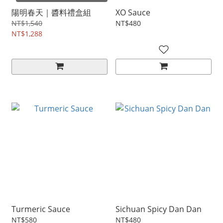
陽明春天｜醬料禮盒組
XO Sauce
NT$1,540
NT$480
NT$1,288
Turmeric Sauce
Sichuan Spicy Dan Dan
NT$580
NT$480