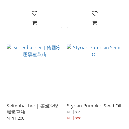
Seitenbacher｜德國冷壓
Styrian Pumpkin Seed Oil
黑種草油
NT$895
NT$888
NT$1,200