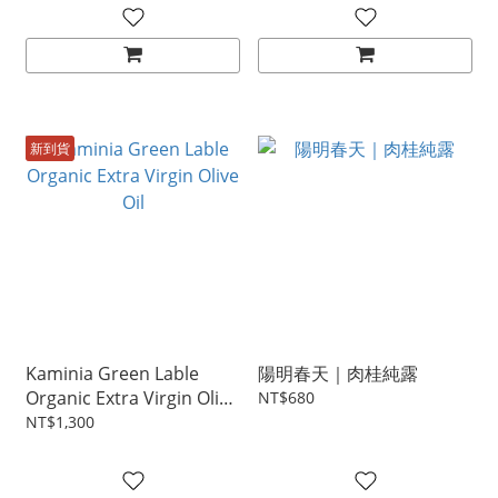
新到貨
Kaminia Green Lable
陽明春天｜肉桂純露
Organic Extra Virgin Olive
NT$680
Oil
NT$1,300