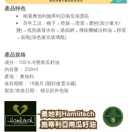
產品特色
精選奧地利施蒂利亞南瓜保護區
百年工法：種子→乾燥→清潔→磨粉(加少量水/
鹽)→低熱蒸發水份→過篩網→傳統機械法榨油→靜置
→裝瓶(深色避光玻璃瓶)
產品規格
成分：100％冷壓南瓜籽油
內容量： 250ml
產地： 奧地利
保存期限： 18個月 (開封後需冷藏)
製造/有效日期： 標示於外包裝