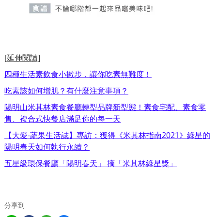
[延伸閱讀]
四種生活素飲食小撇步，讓你吃素無難度！
吃素該如何增肌？有什麼注意事項？
陽明山米其林素食餐廳轉型品牌新型態！素食宅配、素食零
售、複合式快餐店滿足你的每一天
【大愛-蔬果生活誌】專訪：獲得《米其林指南2021》綠星的
陽明春天如何執行永續？
五星級環保餐廳「陽明春天」 摘「米其林綠星獎」
分享到