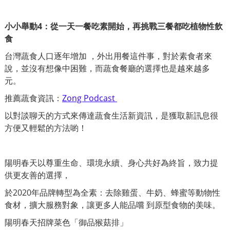
小小舉動4：從一天一餐吃素開始，再挑戰三餐都吃植物性飲
食
台灣蔬食人口逐年增加 ，外出用餐這件事，對於素食者來
說，並沒有想像中困難，而蔬食餐廳的選擇也是越來越多
元。
推薦蔬食資訊：
Z
ong Podcast
以對談聊天的方式來傳達蔬食生活新資訊，是獲取新訊息很
方便又輕鬆的方法喲！
陽明春天以尊重生命、環境永續、身心共好為終旨，
致力提
供更友善的選擇，
於2020年品牌轉型
為全素：去除雞蛋、牛奶、蜂蜜等動物性
食材，擴大服務對象，讓更多人能品嚐 到原型食物的美味。
陽明春天招牌菜色「御品猴菇排」