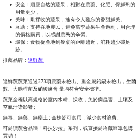
安全：順應自然的蔬果，相對在農藥、化肥、保鮮劑的
用量更少 。
美味：剛採收的蔬果，擁有令人難忘的香甜鮮美。
互助：支持在地農民，避免當季蔬果生產過剩，用合理
的價格購買，以感謝農民的辛勞。
環保：食物從產地到餐桌的距離越近，消耗越少碳足
跡。
推薦品牌：
達鮮蔬
達鮮蔬蔬菜通過373項農藥未檢出、重金屬鉛鎘未檢出，生菌
數、大腸桿菌及硝酸鹽含 量均符合安全標準。
蔬菜全程以高規格於室內水耕、採收，免於病蟲害、土壤及
空氣汙染影響 ;
無毒、無藥、無塵土 ; 全株皆可食用，減少食材浪費。
可
於讀蔬會品嚐「科技沙拉」系列，或直接於冷藏區單包購
買喲！