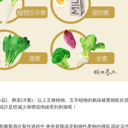
小蒜)、興渠(洋蔥)」以上五種植物。五辛植物的氣味確實相較於
,或許是想減少身
體或情緒受到刺
激呢！
酒和葡萄酒在製作過程中,會有骨髓或是動物性產物的殘留,因此這