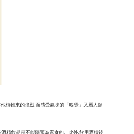
其
他
植物來的強烈,而感受氣味的「嗅覺」又屬人類
些
酒精飲品是不能歸類為素食的。此外,飲用酒精後