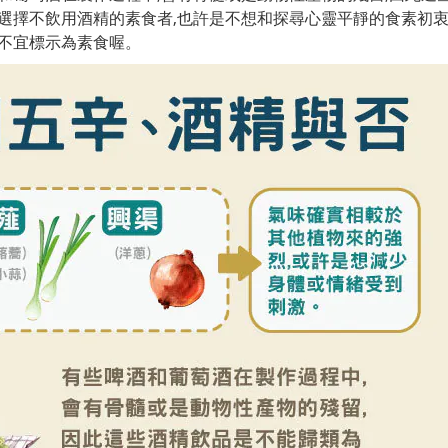
,選擇不飲用酒精
的素食者,也許是不想和探尋心靈平靜的食素初衷
則不宜標示為素食喔。