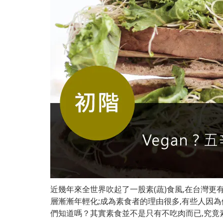
近幾年來全世界吹起了一股素(蔬)食風,在台灣更
層漸漸年輕化;成為素食者的理由很多,有些人因
們知道嗎？其實素食並
不是只有不吃肉而已,究竟