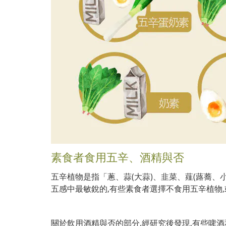
素食者食用五辛、酒精與否
五辛植物是指「蔥、蒜(大蒜)、韭菜、薤(蕗蕎、
五感中最敏銳的,有些素食者選擇不食用五辛植物
關於飲用酒精與否的部分,經研究後發現,有些啤