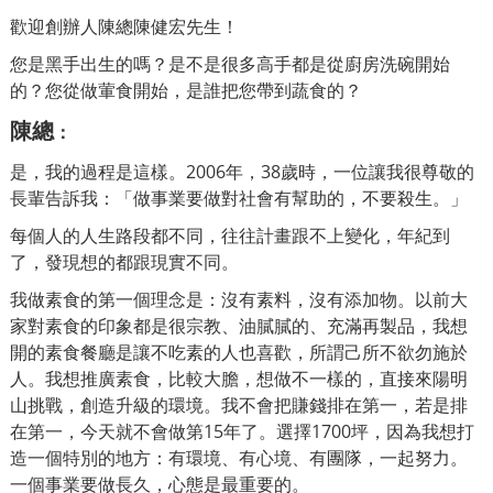
歡迎創辦人陳總陳健宏先生！
您是黑手出生的嗎？是不是很多高手都是從廚房洗碗開始
的？您從做葷食開始，是誰把您帶到蔬食的？
陳總
：
是，我的過程是這樣。2006年，38歲時，一位讓我很尊敬的
長輩告訴我：「做事業要做對社會有幫助的，不要殺生。」
每個人的人生路段都不同，往往計畫跟不上變化，年紀到
了，發現想的都跟現實不同。
我做素食的第一個理念是：沒有素料，沒有添加物。
以前大
家對素食的印象都是很宗教、油膩膩的、充滿再製品，我想
開的素食餐廳是讓不吃素的人也喜歡，所謂己所不欲勿施於
人。我想推廣素食，比較大膽，想做不一樣的，直接來陽明
山挑戰，創造升級的環境。
我不會把賺錢排在第一，若是排
在第一，今天就不會做第15年了。
選擇1700坪，因為我想打
造一個特別的地方：有環境、有心境、有團隊，一起努力。
一個事業要做長久，心態是最重要的。