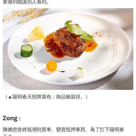
要做到能讓別人看到。
（▲陽明春天招牌菜色：御品猴菇排。）
Zong
：
陳總您曾經低潮到賣車、變賣抵押東西、為了扛下陽明春