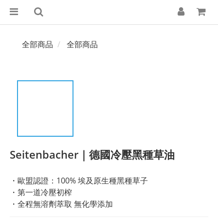
全部商品
全部商品
Seitenbacher｜德國冷壓黑種草油
・歐盟認證：100% 埃及原生種黑種草子
・第一道冷壓初榨
・全程無溶劑萃取 無化學添加