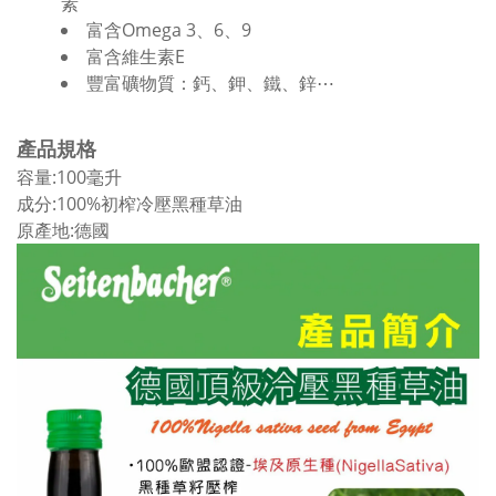
素
富含Omega 3、6、9
富含維生素E
豐富礦物質：鈣、鉀、鐵、鋅⋯
產品規格
容量:100毫升
成分:100%初榨冷壓黑種草油
原產地:德國