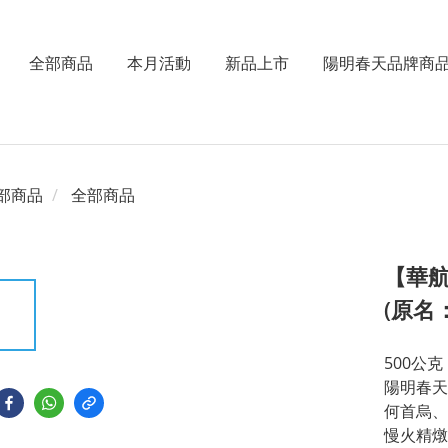
全部商品
本月活動
新品上市
陽明春天品牌商
部商品
全部商品
【華
(原名
500公克
陽明春天
何首烏、
慢火精燉