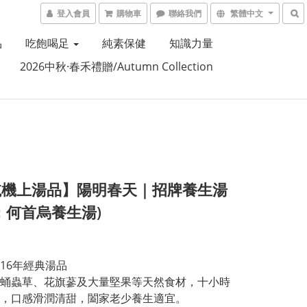
登入會員
購物車
聯絡我們
繁體中文
品
吃飽喝足
純素保健
知識力量
2026中秋·春禾禮贈/Autumn Collection
航機上湯品】陽明春天｜招牌養生湯
：何首烏養生湯)
16年經典湯品
蛹蟲草、花旗蔘及大量堅果等天然食材，十小時
，口感滑潤清甜，闔家老少養生適宜。