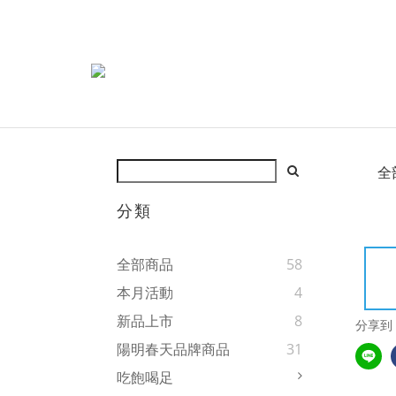
全
分類
全部商品
58
本月活動
4
新品上市
8
分享到
陽明春天品牌商品
31
吃飽喝足