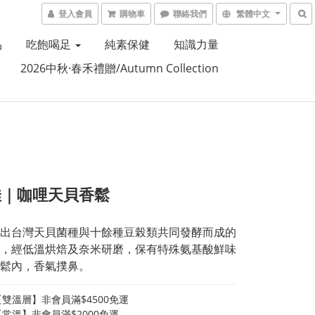
登入會員
購物車
聯絡我們
繁體中文
品
吃飽喝足
純素保健
知識力量
2026中秋·春禾禮贈/Autumn Collection
佳｜咖哩天貝香鬆
出台灣天貝菌種與十餘種豆榖類共同發酵而成的
，經低溫烘焙及奈米研磨，保有特殊氨基酸鮮味
鬆內，香氣撲鼻。
雙溫層】非會員滿$4500免運
常溫】非會員滿$2000免運