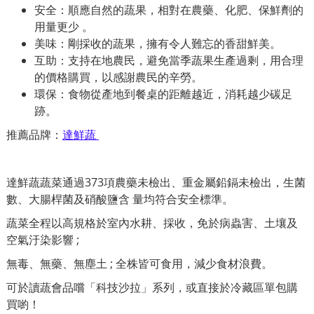
安全：順應自然的蔬果，相對在農藥、化肥、保鮮劑的
用量更少 。
美味：剛採收的蔬果，擁有令人難忘的香甜鮮美。
互助：支持在地農民，避免當季蔬果生產過剩，用合理
的價格購買，以感謝農民的辛勞。
環保：食物從產地到餐桌的距離越近，消耗越少碳足
跡。
推薦品牌：
達鮮蔬
達鮮蔬蔬菜通過373項農藥未檢出、重金屬鉛鎘未檢出，生菌
數、大腸桿菌及硝酸鹽含 量均符合安全標準。
蔬菜全程以高規格於室內水耕、採收，免於病蟲害、土壤及
空氣汙染影響 ;
無毒、無藥、無塵土 ; 全株皆可食用，減少食材浪費。
可
於讀蔬會品嚐「科技沙拉」系列，或直接於冷藏區單包購
買喲！