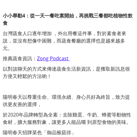
小小舉動4：從一天一餐吃素開始，再挑戰三餐都吃植物性飲
食
台灣蔬食人口逐年增加 ，外出用餐這件事，對於素食者來
說，並沒有想像中困難，而蔬食餐廳的選擇也是越來越多
元。
推薦蔬食資訊：
Z
ong Podcast
以對談聊天的方式來傳達蔬食生活新資訊，是獲取新訊息很
方便又輕鬆的方法喲！
陽明春天以尊重生命、環境永續、身心共好為終旨，
致力提
供更友善的選擇，
於2020年品牌轉型
為全素：去除雞蛋、牛奶、蜂蜜等動物性
食材，擴大服務對象，讓更多人能品嚐 到原型食物的美味。
陽明春天招牌菜色「御品猴菇排」