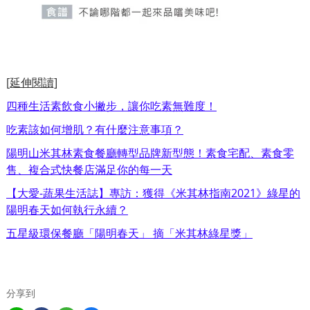
[延伸閱讀]
四種生活素飲食小撇步，讓你吃素無難度！
吃素該如何增肌？有什麼注意事項？
陽明山米其林素食餐廳轉型品牌新型態！素食宅配、素食零
售、複合式快餐店滿足你的每一天
【大愛-蔬果生活誌】專訪：獲得《米其林指南2021》綠星的
陽明春天如何執行永續？
五星級環保餐廳「陽明春天」 摘「米其林綠星獎」
分享到