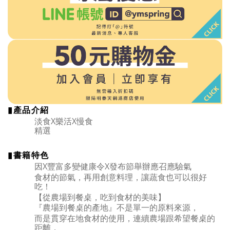
▮
產品介紹
X
樂
X
淡食
活
慢食
精選
▮書籍
特色
X
X
因
豐富多變健康令
發布節舉辦應召應驗氣
食材的節氣，再用創意料理，讓蔬食也可以很好
吃！
【從農場到餐桌，吃到食材的美味】
『農場到餐桌的產地』不是單一的原料來源，
而是貫穿在地食材的使用，連續農場跟希望餐桌的
距離，