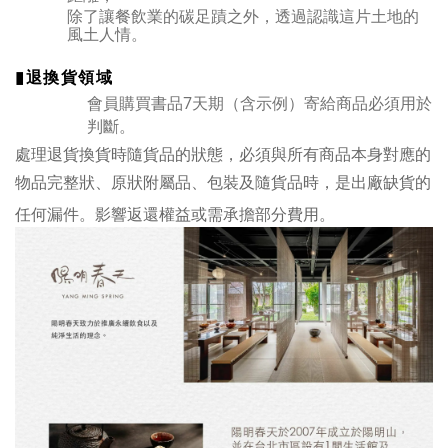
除了讓餐飲業的碳足蹟之外，透過認識這片土地的
風土人情。
▮
退換貨領域
7
會員購買書品
天期（含示例）寄給商品必須用於
判斷。
處理退貨換貨時隨貨品的狀態，必須與所有商品本身對應的
物品完整狀、原狀附屬品、包裝及隨貨品時，是出廠缺貨的
任何漏件。影響返還權益或需承擔部分費用。