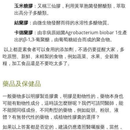
玉米糖膠
：又稱三仙膠，利用黃單胞菌發酵醣類，萃取
出高分子多醣類。
結蘭膠
：由微生物發酵而得的水溶性多醣物質。
卡德蘭膠
：由非病原細菌Agrobacterium biobar 1生產
出的β-1,3-葡聚醣，由葡萄糖組合而成的聚合物。
以上都是素食者可以食用的添加劑，不過仍要提醒大家，多
吃原態、新鮮、未精製的食物，例如蔬菜、水果、全穀雜
糧，加工食品還是不要吃太多了。
藥品及保健品
一般藥物多以明膠製造膠囊，明膠是動物性的，藥物本身也
可能有動物性成分，這時該怎麼辦呢？我們可請問醫師，能
不能開同樣成份、不同劑型的藥物，例如錠狀、粉狀、液
體？有無替代性的藥物，或植物性膠囊的選擇？
如果以上答案都是否定的，建議仍應遵照醫囑服藥，當然，