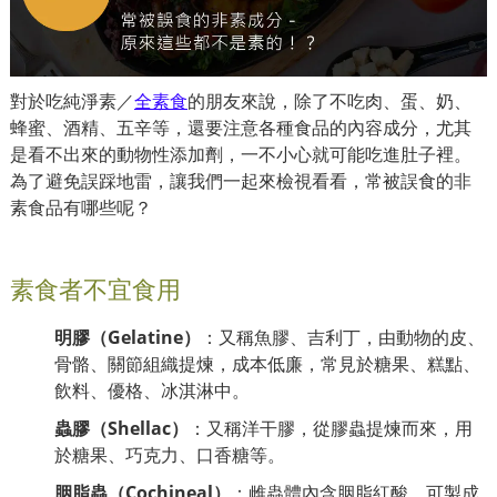
對於吃純淨素／
全素食
的朋友來說，除了不吃肉、蛋、奶、
蜂蜜、酒精、五辛等，還要注意各種食品的內容成分，
尤其
是看不出來的動物性添加劑，一不小心就可能吃進肚子裡。
為了避免誤踩地雷，讓我們一起來檢視看看，常被
誤食的非
素食品有哪些呢？
素食者不宜食用
明膠（Gelatine）
：又稱魚膠、吉利丁，由動物的皮、
骨骼、關節組織提煉，成本低廉，常見於糖果、糕點、
飲料、優格、冰淇淋中。
蟲膠（Shellac）
：又稱洋干膠，從膠蟲提煉而來，用
於糖果、巧克力、口香糖等。
胭脂蟲（Cochineal）
：雌蟲體內含胭脂紅酸，可製成