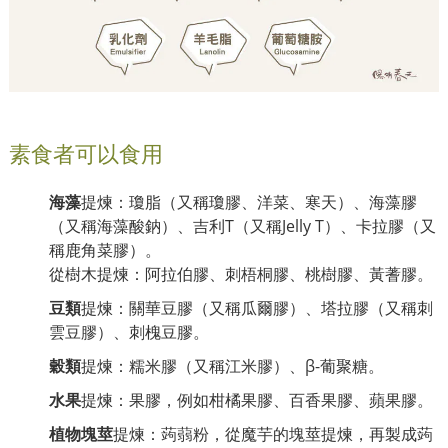
素食者可以食用
海藻
提煉：瓊脂（又稱瓊膠、洋菜、寒天）、海藻膠
（又稱海藻酸鈉）、吉利T（又稱Jelly T）、卡拉膠（又
稱鹿角菜膠）。
從樹木提煉：阿拉伯膠、刺梧桐膠、桃樹膠、黃蓍膠。
豆類
提煉：關華豆膠（又稱瓜爾膠）、塔拉膠（又稱刺
雲豆膠）、刺槐豆膠。
穀類
提煉：糯米膠（又稱江米膠）、β-葡聚糖。
水果
提煉：果膠，例如柑橘果膠、百香果膠、蘋果膠。
植物塊莖
提煉：蒟蒻粉，從魔芋的塊莖提煉，再製成蒟