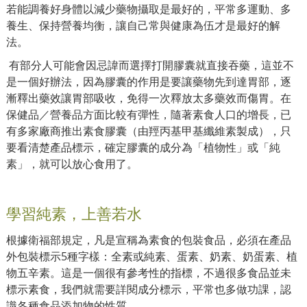
若能調養好身體以減少藥物攝取是最好的，平常多運動、多
養生、保持營養均衡，讓自己常與健康為伍才是最好的解
法。
有部分人可能會因忌諱而選擇打開膠囊就直接吞藥，這並不
是一個好辦法，因為膠囊的作用是要讓藥物先到達胃部，逐
漸釋出藥效讓胃部吸收，免得一次釋放太多藥效而傷胃。在
保健品／營養品方面比較有彈性，隨著素食人口的增長，已
有多家廠商推出素食膠囊（由羥丙基甲基纖維素製成），只
要看清楚產品標示，確定膠囊的成分為「植物性」或「純
素」，就可以放心食用了。
學習純素，上善若水
根據衛福部規定，凡是宣稱為素食的包裝食品，必須在產品
外包裝標示5種字樣：全素或純素、蛋素、奶素、奶蛋素、植
物五辛素。這是一個很有參考性的指標，不過很多食品並未
標示素食，我們就需要詳閱成分標示，平常也多做功課，認
識各種食品添加物的性質。