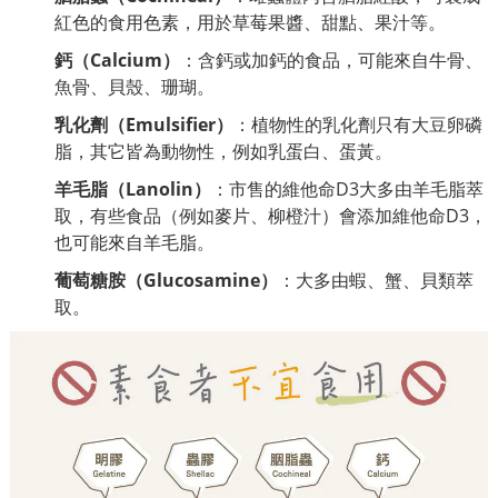
紅色的食用色素，用於草莓果醬、甜點、果汁等。
鈣（Calcium）
：含鈣或加鈣的食品，可能來自牛骨、
魚骨、貝殼、珊瑚。
乳化劑（Emulsifier）
：植物性的乳化劑只有大豆卵磷
脂，其它皆為動物性，例如乳蛋白、蛋黃。
羊毛脂（Lanolin）
：市售的維他命D3大多由羊毛脂萃
取，有些食品（例如麥片、柳橙汁）會添加維他命D3，
也可能來自羊毛脂。
葡萄糖胺（Glucosamine）
：大多由蝦、蟹、貝類萃
取。