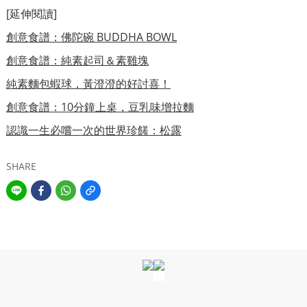
[延伸閱讀]
創意食譜：佛陀碗 BUDDHA BOWL
創意食譜：純素起司＆素雞塊
純素麵包蝦球，黃澄澄的好討喜！
創意食譜：10分鐘上桌，豆乳味增拉麵
認識一生必嚐一次的世界珍饈：松露
SHARE