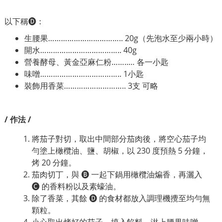
以下稱🅓：
生腰果…………………………….. 20g（先泡水至少兩小時）
開水……………………………….. 40g
營養酵母、黃金亞麻仁粉……..… 各一小匙
味噌……………………………….. 1小匙
裝飾用香菜……………………….. 3支 可略
/ 作法 /
將茄子對切，取出中間部分茄肉後，將空心茄子均
勻塗上橄欖油、鹽、胡椒，以 230 度預熱 5 分鐘，
烤 20 分鐘。
茄肉切丁，與 🅑 一起下鍋用橄欖油煸香，再灑入
🅒 的香料粉以及素蠔油。
除了香菜，其餘 🅓 的食材都放入調理機攪至均勻無
顆粒。
小心取出烤好的茄子，填入餡料，淋上腰果味噌