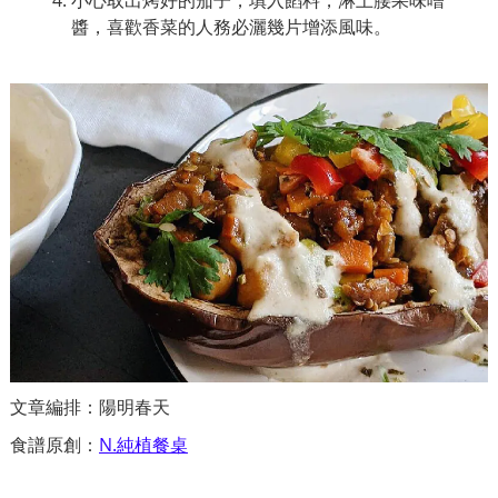
醬，喜歡香菜的人務必灑幾片增添風味。
文章編排：陽明春天
食譜原創：
N.純植餐桌