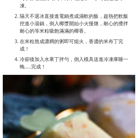
凍。
隔天不退冰直接進電鍋煮成濕軟的飯，⁣趁熱把軟飯
挖進小湯鍋，⁣倒入椰漿開始小火慢燉，⁣耐心的攪拌
耐心的等米粒吸飽滿滿的椰香。
在米粒熬成濃稠的粥即可熄火，⁣香濃的米布丁完
成！⁣
冷卻後加入水果丁拌勻，倒入模具送進冷凍庫睡一
晚…..完成！