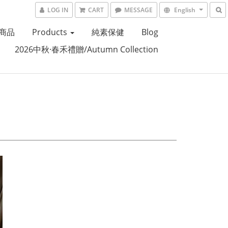
LOG IN
CART
MESSAGE
English
商品
Products
純素保健
Blog
2026中秋·春禾禮贈/Autumn Collection