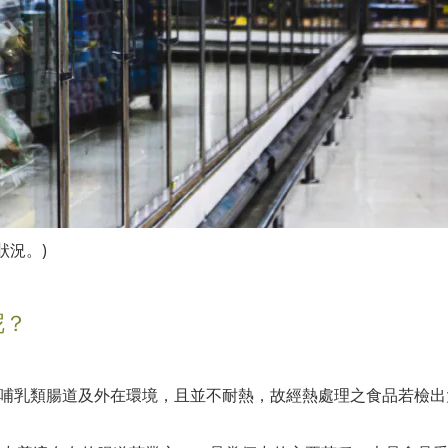
狀況。)
呢？
存在於哺乳類腸道及外在環境，且並不耐熱，故經熱處理之食品若