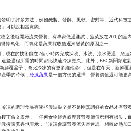
始發明了許多方法，例如醃製、發酵、風乾、密封等。近代科技
箱」可以說相當實際。
收之後就開始流失營養。有專家做過測試，菠菜放在20℃的室內
植物暫停氧化，而氧化是蔬果採收後逐漸變黃的原因之一。
例，現在的技術能在2個小時內完成採收、水洗、滾水燙過、急
這些過程所需的時間都比快速冷凍更久。此外，BBC新聞頻道
新鮮覆盆子，會比冷凍的有更多維他命C，但是在冬天，新鮮覆
非產季的時候，
冷凍蔬果
是一個方便的選擇，營養價值還可能更
，冷凍的調理食品有哪些優缺點？是不是剛烹調好的食品才有營
教授丁俞文表示，「任何食物經過處理其營養價值都稍有損失，
理教授陳彥卉也表示，「冷凍會讓營養流失是迷思！相較於熱加