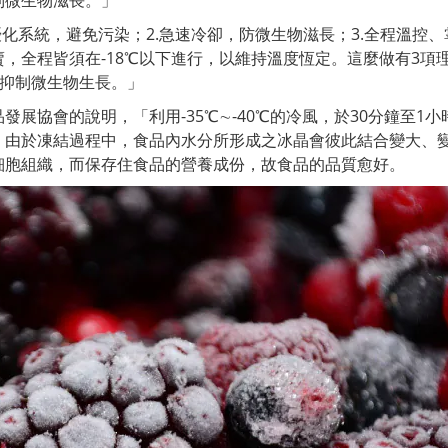
制微生物滋長。」
優化系統，避免污染；2.急速冷卻，防微生物滋長；3.全程溫控
，全程皆須在-18℃以下進行，以維持溫度恆定。這麼做有3項
.抑制微生物生長。」
展協會的說明，「利用-35℃∼-40℃的冷風，於30分鐘至1小
」由於凍結過程中，食品內水分所形成之冰晶會彼此結合變大、
細胞組織，而保存住食品的營養成份，故食品的品質愈好。