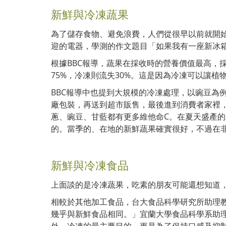
新鮮與冷凍蔬果
為了儲存食物、避免浪費，人們從很早以前就開
迎的電器，學測的作文題目「如果我有一座新冰
根據BBC報導，蔬果在採收時的營養價值最高，採
75%，冷凍則流失30%。這是因為冷凍可以讓
BBC報導中也提到大規模的冷凍處理，以豌豆為
廠包裝，再送到超市販售，最後進到消費者家裡，
蔥、豌豆、甘藍都有更多維他命C。在夏天盛產的
的。當季的、在地的新鮮蔬果確實很好，不過在
新鮮與冷凍食品
上面談的是冷凍蔬果，吃素的朋友可能還想知道
相較於其他加工食品，台大食品科學研究所助理
幾乎與新鮮食品相同。」宜蘭大學食品科學系助