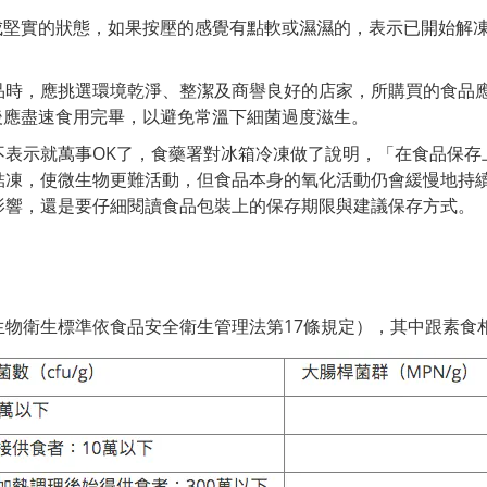
凍成堅實的狀態，如果按壓的感覺有點軟或濕濕的，表示已開始解
品時，應挑選環境乾淨、整潔及商譽良好的店家，所購買的食品
買後應盡速食用完畢，以避免常溫下細菌過度滋生。
不表示就萬事OK了，食藥署對冰箱冷凍做了說明，「在食品保存
凍，使微生物更難活動，但食品本身的氧化活動仍會緩慢地持續
影響，還是要仔細閱讀食品包裝上的保存期限與建議保存方式。
物衛生標準依食品安全衛生管理法第17條規定），其中跟素食